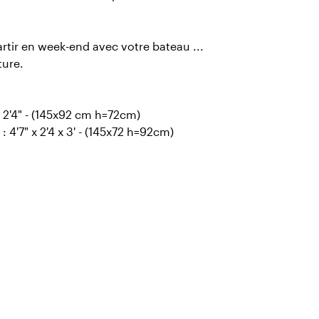
tir en week-end avec votre bateau ...
ture.
x 2'4" - (145x92 cm h=72cm)
 4'7" x 2'4 x 3' - (145x72 h=92cm)