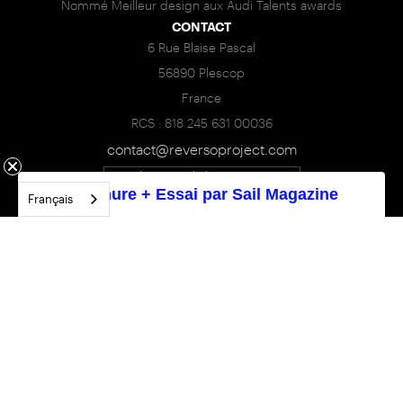
Nommé Meilleur design aux Audi Talents awards
CONTACT
6 Rue Blaise Pascal
56890 Plescop
France
RCS : 818 245 631 00036
contact@reversoproject.com
Appeler : +33(0)6 95 85 83 93
Brochure + Essai par Sail Magazine
Français