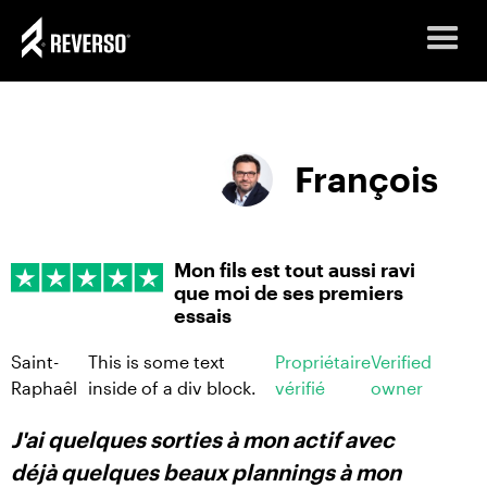
François
Mon fils est tout aussi ravi
que moi de ses premiers
essais
Saint-
This is some text
Propriétaire
Verified
Raphaêl
inside of a div block.
vérifié
owner
J'ai quelques sorties à mon actif avec
déjà quelques beaux plannings à mon